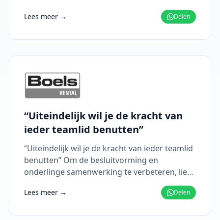
samenwerking kon sterker.
Lees meer →
Delen
“Uiteindelijk wil je de kracht van
ieder teamlid benutten”
“Uiteindelijk wil je de kracht van ieder teamlid
benutten” Om de besluitvorming en
onderlinge samenwerking te verbeteren, liet
het MT van Boels Duitsland zich analyseren
Lees meer →
Delen
volgen...