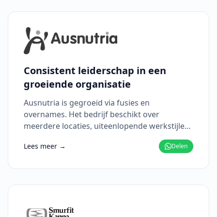
Consistent leiderschap in een
groeiende organisatie
Ausnutria is gegroeid via fusies en
overnames. Het bedrijf beschikt over
meerdere locaties, uiteenlopende werkstijlen
en een sterk operationeel DNA kenmerken de
Lees meer →
Delen
organisatie. Tegelijkertijd ontwikkelt
Ausnutria zich richting meer uniformiteit,
kostenbewustzijn en procesdiscipline.​